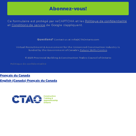
Ce formulaire est protégé par reCAPTCHA et les
Politique de confidentialité
et
Conditions de service
de Google s'appliquent.
Questions?
Contact us at info@CTAOntario.com
Virtual Recruitment & Assessment for the Unionized Construction Industry is
funded by the Government of Canada’s
Future Skills Centre
.
© 2025 Provincial Building & Construction Trades Council of Ontario
Politique de confidentialité
Français du Canada
English (Canada)
Français du Canada