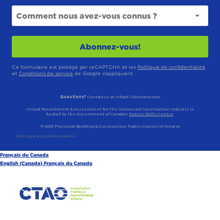
Ce formulaire est protégé par reCAPTCHA et les
Politique de confidentialité
et
Conditions de service
de Google s'appliquent.
Questions?
Contact us at info@CTAOntario.com
Virtual Recruitment & Assessment for the Unionized Construction Industry is
funded by the Government of Canada’s
Future Skills Centre
.
© 2025 Provincial Building & Construction Trades Council of Ontario
Politique de confidentialité
Français du Canada
English (Canada)
Français du Canada