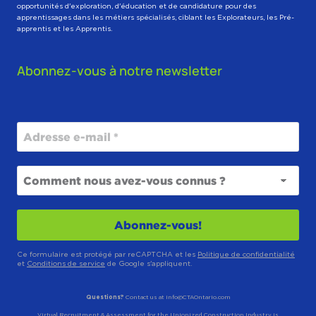
opportunités d'exploration, d'éducation et de candidature pour des
apprentissages dans les métiers spécialisés, ciblant les Explorateurs, les Pré-
apprentis et les Apprentis.
Abonnez-vous à notre newsletter
Ce formulaire est protégé par reCAPTCHA et les
Politique de confidentialité
et
Conditions de service
de Google s'appliquent.
Questions?
Contact us at info@CTAOntario.com
Virtual Recruitment & Assessment for the Unionized Construction Industry is